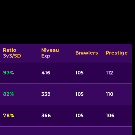
Ratio
Niveau
Brawlers
Prestige
3v3/SD
Exp
97%
416
105
112
82%
339
105
110
78%
366
105
106