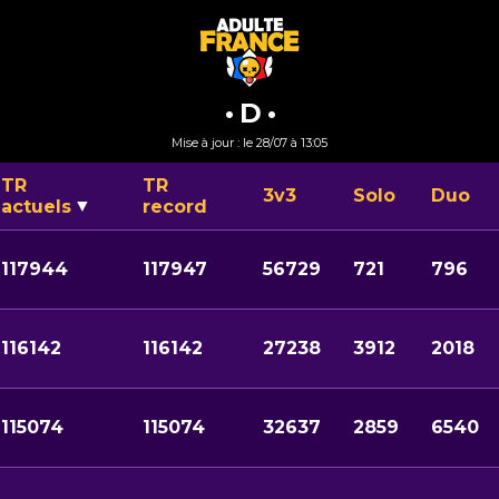
• D •
Mise à jour : le 28/07 à 13:05
TR
TR
3v3
Solo
Duo
actuels
record
117944
117947
56729
721
796
116142
116142
27238
3912
2018
115074
115074
32637
2859
6540