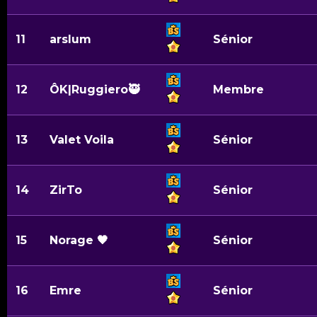
11
arslum
Sénior
12
ÔK|Ruggiero🥷
Membre
13
Valet Voila
Sénior
14
ZirTo
Sénior
15
Norage 🖤
Sénior
16
Emre
Sénior