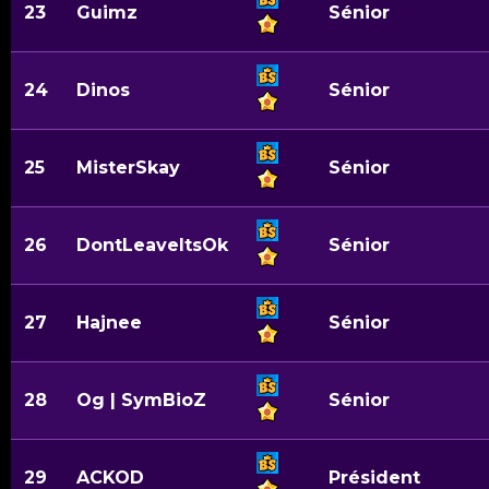
23
Guimz
Sénior
24
Dinos
Sénior
25
MisterSkay
Sénior
26
DontLeaveItsOk
Sénior
27
Hajnee
Sénior
28
Og | SymBioZ
Sénior
29
ACKOD
Président