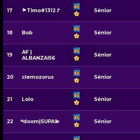
17
🏴Timo#1312🚩
Sénior
18
Bob
Sénior
AF |
19
Sénior
ALBANZAI56
20
clemozorus
Sénior
21
Lolo
Sénior
22
ͫᶠdoom|SUPA💫
Sénior