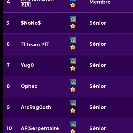
4
Membre
🇫🇷
5
$NoNo$
Sénior
6
Sénior
⛩Team ?⛩
7
Yug0
Sénior
8
Ophac
Sénior
9
ArcRag0uth
Sénior
10
AF|Serpentaire
Sénior