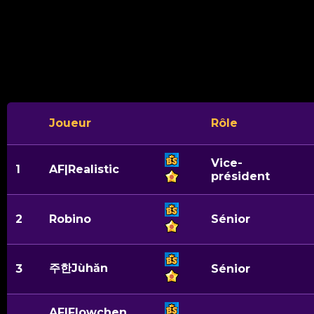
Joueur
Rôle
Vice-
1
AF|Realistic
président
2
Robino
Sénior
주한Jùhăn
3
Sénior
AF|Flowchen